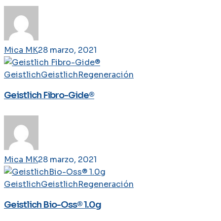
Gide®,
Geistlich
Mucograft®
and
Mica MK
28 marzo, 2021
Geistlich
Fibro-
Geistlich
Geistlich
Geistlich
Regeneración
Gide®
Fibro-
–
Geistlich Fibro-Gide®
Gide®
Product
Information
Mica MK
28 marzo, 2021
Geistlich
Geistlich
Geistlich
Regeneración
Bio-
Geistlich Bio-Oss® 1.0g
Oss®
1.0g