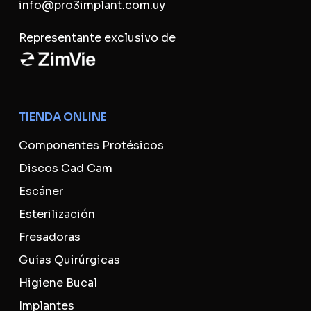
info@pro3implant.com.uy
Representante exclusivo de
TIENDA ONLINE
Componentes Protésicos
Discos Cad Cam
Escáner
Esterilización
Fresadoras
Guías Quirúrgicas
No hay productos en el carrito.
Higiene Bucal
Go To Shop
Implantes