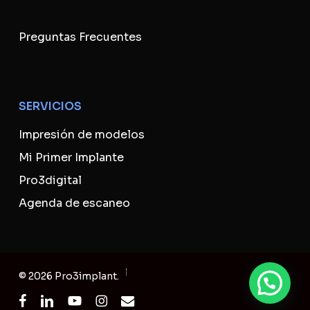
Preguntas Frecuentes
SERVICIOS
Impresión de modelos
Mi Primer Implante
Pro3digital
Agenda de escaneo
Subtotal:
USD
0
© 2026 Pro3implant.
Ver Carrito
Finalizar Compra
facebook
linkedin
youtube
instagram
email