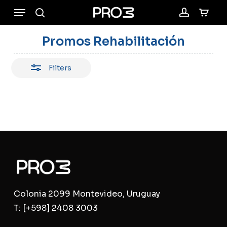
Skip
Menu
to
search
account
Close
Cart
Close
Cart
main
Filters
Promos Rehabilitación
content
Filters
Colonia 2099 Montevideo, Uruguay
T:
[+598] 2408 3003