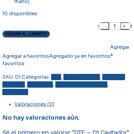
mano)
10 disponibles
DTE
-
AÑADIR AL CARRITO
D1
Agregar
Cavitador
a
cantidad
Agregar a favoritos
Agregado ya en favoritos
favoritos
SKU:
D1
Categorías:
DTE
,
Higiene Dental
,
Higiene y
profilaxis
,
Productos
,
Selección SmartDent
,
Smartdent
Valoraciones (0)
No hay valoraciones aún.
Sé el primero en valorar “DTE – D1 Cavitador”