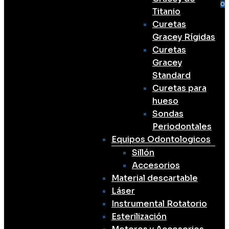
Me
se
a
0
Titanio
Curetas
Gracey Rígidas
Curetas
Gracey
Standard
Curetas para
hueso
Sondas
Periodontales
Equipos Odontologicos
Sillón
Accesorios
Material descartable
Láser
Instrumental Rotatorio
Esterilización