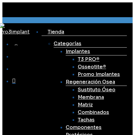
Close
art
Skip
Cart
to
main
content
Tienda
facebook
linkedin
youtube
instagram
email
Categorías
Implantes
search
T3 PRO®
Osseotite®
account
Promo Implantes
Regeneración Osea
Sustituto Óseo
Menu
Membrana
Matriz
Combinados
Tachas
Componentes
Protésicos