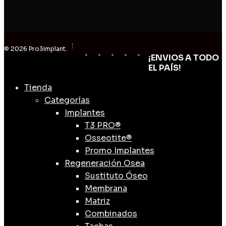
© 2026 Pro3implant.
facebook
linkedin
youtube
instagram
email
¡ENVIOS A TODO
Close
EL PAÍS!
Menu
Tienda
Categorías
Implantes
T3 PRO®
Osseotite®
Promo Implantes
Regeneración Osea
Sustituto Óseo
Membrana
Matriz
Combinados