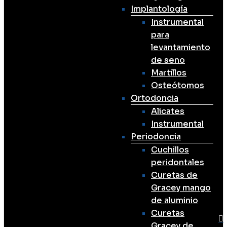
Implantología
Instrumental
para
levantamiento
de seno
Martillos
Osteótomos
Ortodoncia
Alicates
Instrumental
Periodoncia
Cuchillos
peridontales
Curetas de
Gracey mango
de aluminio
Curetas
Gracey de