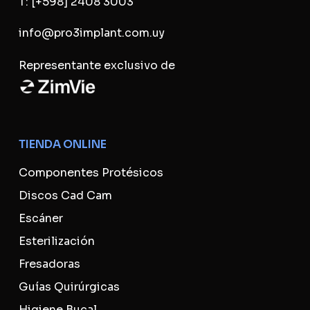
T:
[+598] 2408 3003
info@pro3implant.com.uy
Representante exclusivo de
TIENDA ONLINE
Componentes Protésicos
Discos Cad Cam
Escáner
Esterilización
Fresadoras
Guías Quirúrgicas
Higiene Bucal