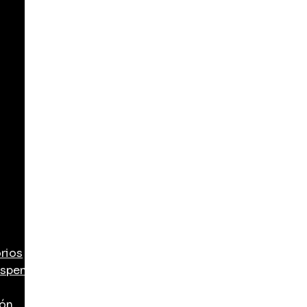
rios
ispensadores de aluminio
ión