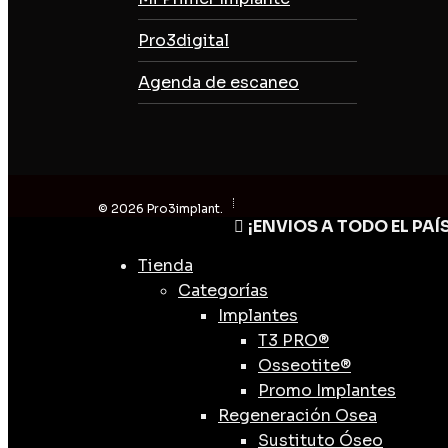
Pro3digital
Agenda de escaneo
© 2026 Pro3implant.
¡ENVIOS A TODO EL PAÍS
Close
Menu
Tienda
Categorías
Implantes
T3 PRO®
Osseotite®
Promo Implantes
Regeneración Osea
Sustituto Óseo