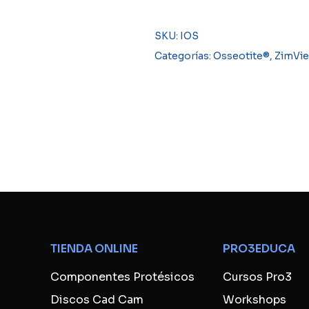
SKU:
IOS
Categorías:
Osseotite®
,
ZimVie
TIENDA ONLINE
PRO3EDUCA
Componentes Protésicos
Cursos Pro3
Discos Cad Cam
Workshops