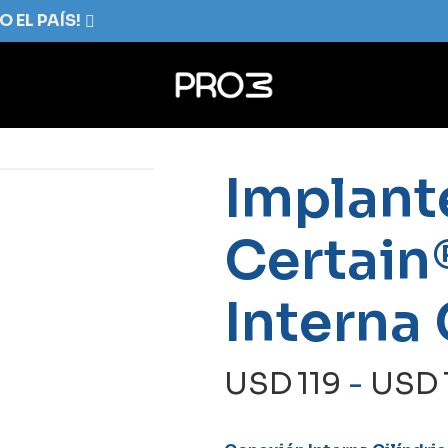
Cart
Implant
Certain
Interna 
USD
119
-
USD