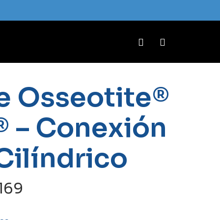
Close
Cart
account
e Osseotite®
® – Conexión
Cilíndrico
Rango
169
de
precios: