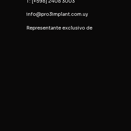
T:
[+598] 2408 3003
info@pro3implant.com.uy
Representante exclusivo de