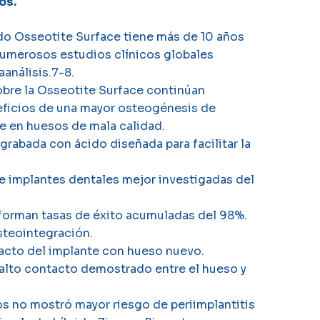
os.
desde
USD119
do Osseotite Surface tiene más de 10 años
merosos estudios clínicos globales
hasta
análisis.7-8.
USD169
obre la Osseotite Surface continúan
ficios de una mayor osteogénesis de
e en huesos de mala calidad.
grabada con ácido diseñada para facilitar la
de implantes dentales mejor investigadas del
orman tasas de éxito acumuladas del 98%.
osteointegración.
acto del implante con hueso nuevo.
alto contacto demostrado entre el hueso y
s no mostró mayor riesgo de periimplantitis