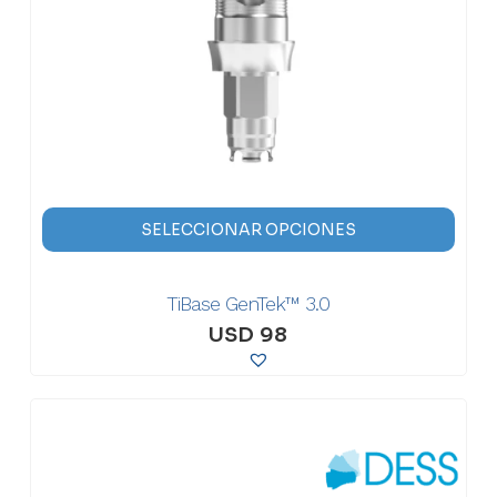
Este
SELECCIONAR OPCIONES
prod
tien
TiBase GenTek™ 3.0
múlt
vari
USD
98
Las
opci
se
pue
eleg