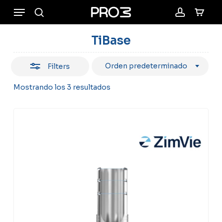
Skip
Menu
to
search
account
Close
Cart
Close
Cart
main
Filters
TiBase
content
Orden predeterminado
Filters
Mostrando los 3 resultados